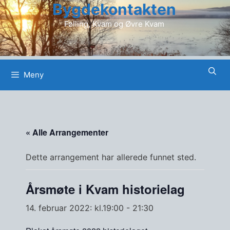
Bygdekontakten
Hopp
til
Følling, Kvam og Øvre Kvam
innhold
Meny
« Alle Arrangementer
Dette arrangement har allerede funnet sted.
Årsmøte i Kvam historielag
14. februar 2022: kl.19:00
-
21:30