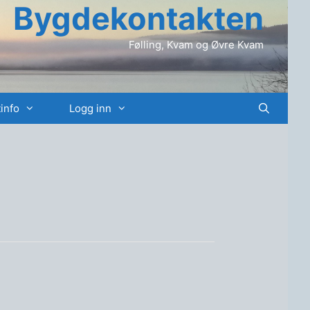
Bygdekontakten
Følling, Kvam og Øvre Kvam
info
Logg inn