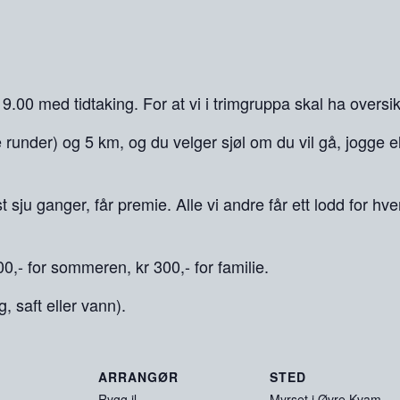
. 19.00 med tidtaking. For at vi i trimgruppa skal ha oversi
re runder) og 5 km, og du velger sjøl om du vil gå, jogge e
 sju ganger, får premie. Alle vi andre får ett lodd for hver
00,- for sommeren, kr 300,- for familie.
g, saft eller vann).
ARRANGØR
STED
Rygg il
Myrset i Øvre Kvam