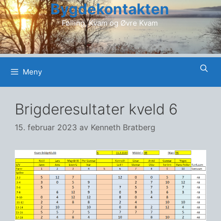
Bygdekontakten
Hopp
til
Følling, Kvam og Øvre Kvam
innhold
Meny
Brigderesultater kveld 6
15. februar 2023
av
Kenneth Bratberg