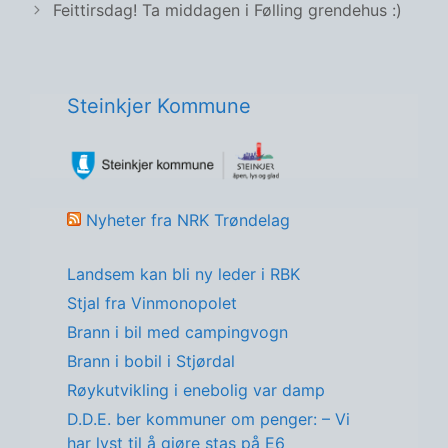
Feittirsdag! Ta middagen i Følling grendehus :)
Steinkjer Kommune
Nyheter fra NRK Trøndelag
Landsem kan bli ny leder i RBK
Stjal fra Vinmonopolet
Brann i bil med campingvogn
Brann i bobil i Stjørdal
Røykutvikling i enebolig var damp
D.D.E. ber kommuner om penger: – Vi
har lyst til å gjøre stas på E6