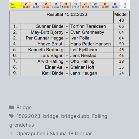
Kategorier
Bridge
Stikkord
15022023
,
bridge
,
bridgeklubb
,
Følling
grendehus
Operapuben i Skauna 18.februar