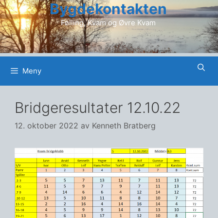
Bygdekontakten
Hopp
til
Følling, Kvam og Øvre Kvam
innhold
Meny
Bridgeresultater 12.10.22
12. oktober 2022
av
Kenneth Bratberg