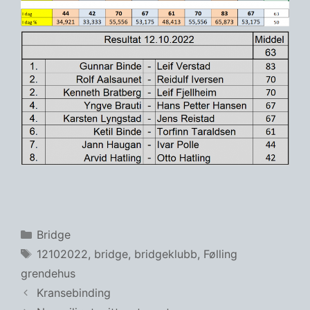
Kategorier
Bridge
Stikkord
12102022
,
bridge
,
bridgeklubb
,
Følling
grendehus
Kransebinding